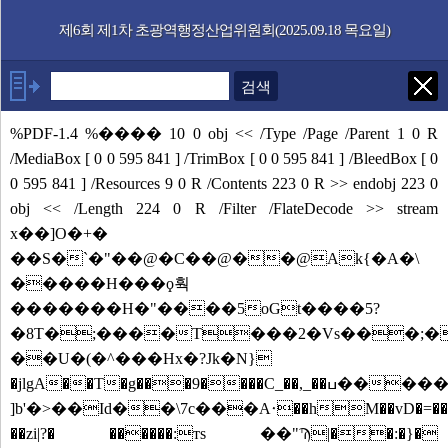
본문으로 바로가기
기능메뉴 메뉴 바로가기
제6회 제1차 초광역행정산업위원회(2025.09.18 목요일)
발언자
안건
%PDF-1.4 %���� 10 0 obj << /Type /Page /Parent 1 0 R
/MediaBox [ 0 0 595 841 ] /TrimBox [ 0 0 595 841 ] /BleedBox [ 0
부록
0 595 841 ] /Resources 9 0 R /Contents 223 0 R >> endobj 223 0
obj << /Length 224 0 R /Filter /FlateDecode >> stream
x��]O�+�
��S�`�"��@�C��@��@Ak{�A�\
�����H���ϙ훡
�������H�"����5oGt����5?
�8T�;����T���2
�Vs���;�
��U�(�^���Hx�?Jk�Ν}
�jlgA��T�g���9����C_��,_��ߎ�������O���������4���~�2'�����1F
]b'�>��Id��\7c���A࠰��hM��vD�=��,��1Ck�C����W�����6@@��
��zi|?� ������:тs ��"Ϡ|��:�}�