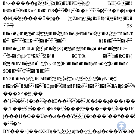
�>ޠ�����g?�2(�G)�U�PDϡ@ ЋH}G��!
�60��8��XmG���Պ78��Ц�t�H�B�E�[x
�M)������pg� Ztьɱ�g�xE�(4����D�
 / 9S
���7�Q3����;xt��K�S��QM%�*�Rt�EQ<"�t��7�|
�`��H�~����� �}�����-
��#��e_O�|4L�f[`p��dZ{�g�&���g�-�+�����ID+
5-��;"qii>T*�XZ�^� �C`P0t �� m��;Q�}(
�P��V��:��`"Yy<��<����������@�a�> f2�����?
$Q��?*F��`��D
�Y2�J�fW(@�C/4����mm7+k�(yN"�
n��iv��&����Cp#�9�m�F��x�������A�j9;
���X^���
�`1�{�r�y�hE���J0�$��ɻ���)ٓ��
�]T����zT�k$�������~��k��UG�
j���H�O��Ȗѹ�.e���Y(�r���`��#����8N
��/e
BY���+]��dXkTӊ�"ۻ ajth�\ _�ڇi�o��W�3��