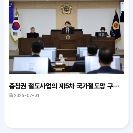
료
충청권 철도사업의 제5차 국가철도망 구축계획 반영 촉구 건의안_정재우 의원
제2
2026-07-31
20