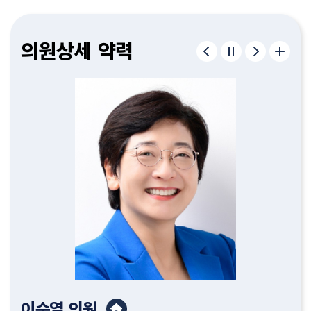
구형서
김종욱
이병하
편삼범
허철
정재우
김종필
조중근
유인호
이순열
윤성규
김명숙
고제열
서다운
김기흥
이한영
의원
의원
의원
의원
의원
의원
의원
의원
의원
의원
의원
의원
의원
의원
의원
의원