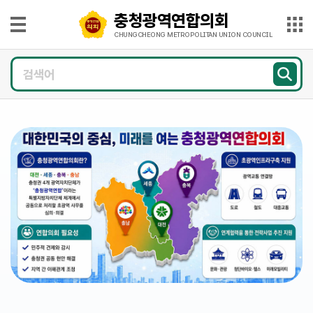
본문으로 바로가기
메인메뉴 바로가기
충청광역연합의회
충
청
CHUNGCHEONG METROPOLITAN UNION COUNCIL
광
의
역
회
연
소
개
합
의
의
회
원
CHUNGCHEONG
광
METROPOLITAN
UNION
COUNCIL
장
의
정
활
동
의
회
소