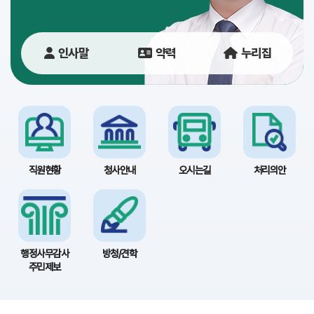
당
이
인사말
약력
누리집
용
안
내
직원현황
청사안내
오시는길
처리의안
행정사무감사
방청/견학
주민제보