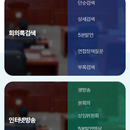
단순검색
상세검색
회의록검색
5분발언
연합정책질문
부록검색
생방송
본회의
상임위원회
인터넷방송
5분발언영상