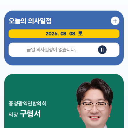
식
전
오늘의 의사일정
자
회
의
2026. 08. 08. 토
록
영
금일 의사일정이 없습니다.
상
회
의
록
인
터
넷
방
충청광역연합의회
송
구형서
의장
참
여
마