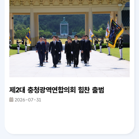
가철도망 구축계획 반영 촉구 건의안_정재우 의원
제2대 충청광역연합의회 힘찬 출범
충
2026-07-31
2