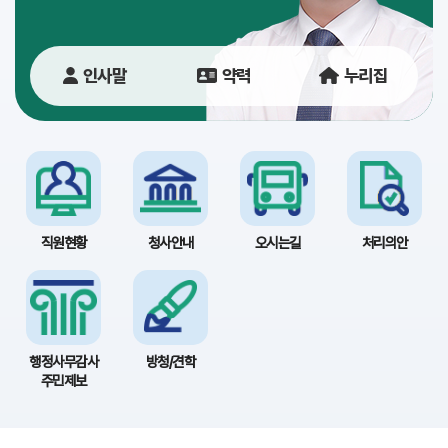
당
이
인사말
약력
누리집
용
안
내
직원현황
청사안내
오시는길
처리의안
행정사무감사
방청/견학
주민제보