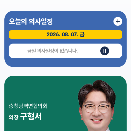
식
전
오늘의 의사일정
자
회
의
2026. 08. 07. 금
록
영
금일 의사일정이 없습니다.
상
회
의
록
인
터
넷
방
충청광역연합의회
송
구형서
의장
참
여
마