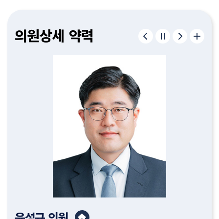
구형서
김종욱
이병하
편삼범
허철
정재우
김종필
조중근
유인호
이순열
윤성규
김명숙
고제열
서다운
김기흥
이한영
의원
의원
의원
의원
의원
의원
의원
의원
의원
의원
의원
의원
의원
의원
의원
의원