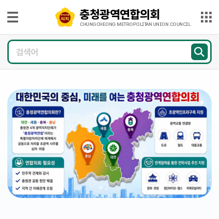
본문으로 바로가기
메인메뉴 바로가기
충청광역연합의회
충
청
CHUNGCHEONG METROPOLITAN UNION COUNCIL
광
의
역
회
연
소
개
합
의
의
회
원
CHUNGCHEONG
광
METROPOLITAN
UNION
COUNCIL
장
의
정
활
동
의
회
소