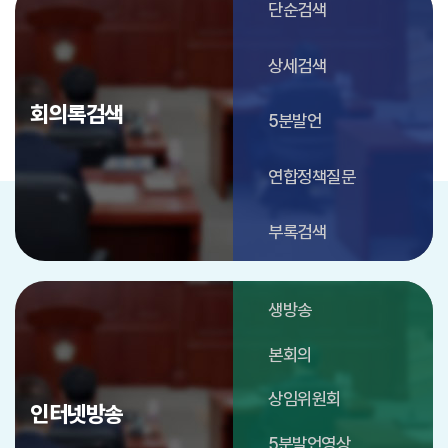
단순검색
상세검색
회의록검색
5분발언
연합정책질문
부록검색
생방송
본회의
상임위원회
인터넷방송
5분발언영상