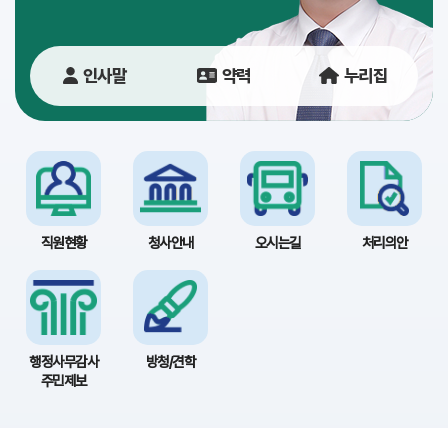
당
이
인사말
약력
누리집
용
안
내
직원현황
청사안내
오시는길
처리의안
행정사무감사
방청/견학
주민제보