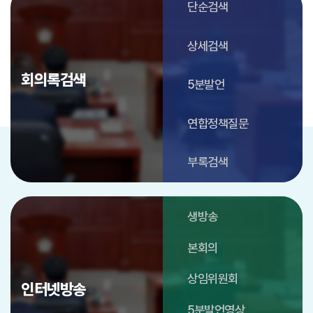
단순검색
상세검색
회의록검색
5분발언
연합정책질문
부록검색
생방송
본회의
상임위원회
인터넷방송
5분발언영상