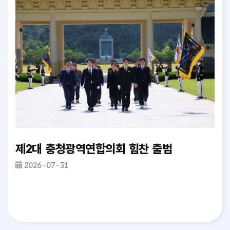
가철도망 구축계획 반영 촉구 건의안_정재우 의원
제2대 충청광역연합의회 힘찬 출범
충
2026-07-31
2