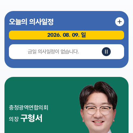
식
전
오늘의 의사일정
자
회
의
2026. 08. 09. 일
록
영
금일 의사일정이 없습니다.
상
회
의
록
인
터
넷
방
충청광역연합의회
송
구형서
의장
참
여
마