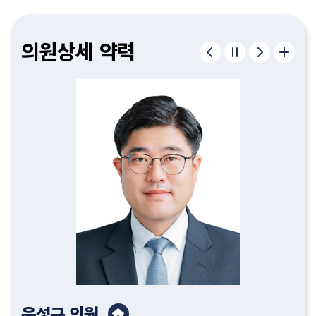
구형서
김종욱
이병하
편삼범
허철
정재우
김종필
조중근
유인호
이순열
윤성규
김명숙
고제열
서다운
김기흥
이한영
의원
의원
의원
의원
의원
의원
의원
의원
의원
의원
의원
의원
의원
의원
의원
의원