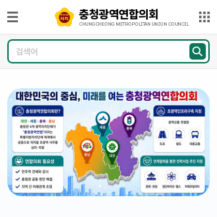
본문으로 바로가기
메인메뉴 바로가기
충청광역연합의회
충
청
CHUNGCHEONG METROPOLITAN UNION COUNCIL
광
의
역
회
연
소
개
합
의
의
회
원
CHUNGCHEONG
광
METROPOLITAN
UNION
COUNCIL
장
의
정
활
동
의
회
소