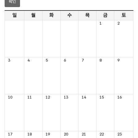
식
전
일
월
화
수
목
금
토
자
1
2
회
의
록
영
상
3
4
5
6
7
8
9
회
의
록
인
터
10
11
12
13
14
15
16
넷
방
송
참
여
17
18
19
20
21
22
23
마