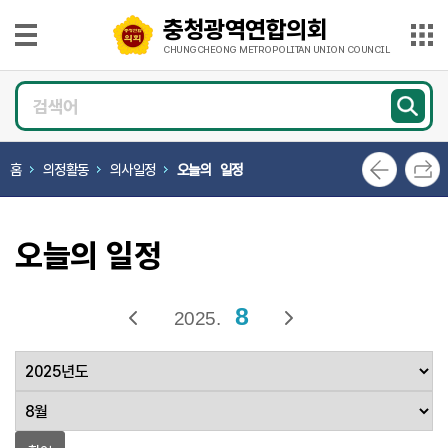
본문으로 바로가기
메인메뉴 바로가기
충청광역연합의회
충
청
CHUNGCHEONG METROPOLITAN UNION COUNCIL
광
의
역
회
연
소
개
합
홈
의정활동
의사일정
오늘의 일정
의
의
회
원
CHUNGCHEONG
광
METROPOLITAN
UNION
오늘의 일정
COUNCIL
장
의
8
정
2025.
활
동
의
회
소