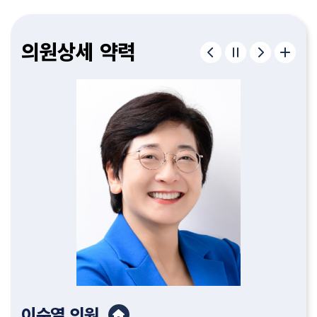
구형서
김종욱
이병하
편삼범
허철
정재우
김종필
조중근
유인호
이순열
윤성규
김명숙
고제열
서다운
김기흥
이한영
의원
의원
의원
의원
의원
의원
의원
의원
의원
의원
의원
의원
의원
의원
의원
의원