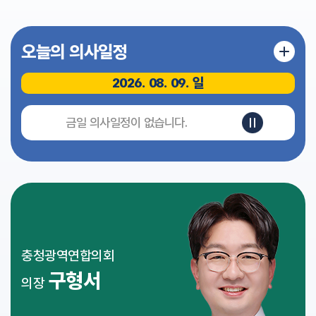
식
전
오늘의 의사일정
자
회
의
2026. 08. 09. 일
록
영
금일 의사일정이 없습니다.
상
회
의
록
인
터
넷
방
충청광역연합의회
송
구형서
의장
참
여
마