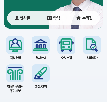
당
이
인사말
약력
누리집
용
안
내
직원현황
청사안내
오시는길
처리의안
행정사무감사
방청/견학
주민제보