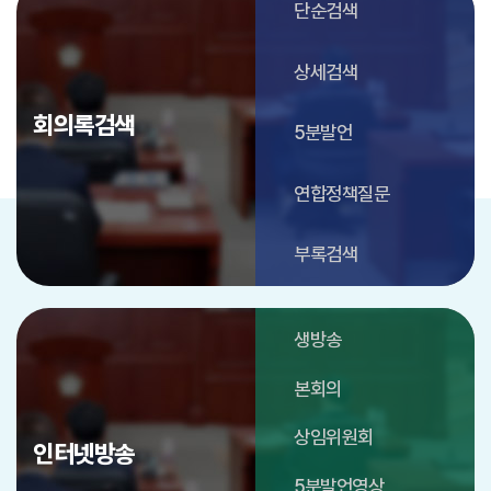
단순검색
상세검색
회의록검색
5분발언
연합정책질문
부록검색
생방송
본회의
상임위원회
인터넷방송
5분발언영상