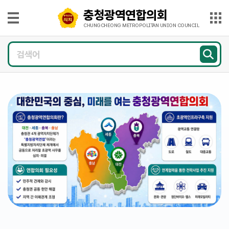
본문으로 바로가기
메인메뉴 바로가기
충청광역연합의회
충
청
CHUNGCHEONG METROPOLITAN UNION COUNCIL
광
의
역
회
연
소
개
합
의
의
회
원
CHUNGCHEONG
광
METROPOLITAN
UNION
COUNCIL
장
의
정
활
동
의
회
소