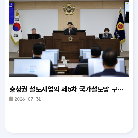
완료
충청권 철도사업의 제5차 국가철도망 구축계획 반영 촉구 건의안_정재우 의원
제
2026-07-31
2