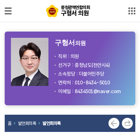
본문으로 바로가기
메인메뉴 바로가기
충
충청광역연합의회
구형서 의원
청
광
역
의
연
원
합
소
의
구형서
의원
회
개
구
직위 : 의원
형
발
선거구 : 충청남도(천안시4)
언
서
회
소속정당 : 더불어민주당
의
의
원
연락처 : 010-8434-5010
록
이메일 :
8434501@naver.com
발
언
영
상
홈
발언회의록
발언회의록
의
정