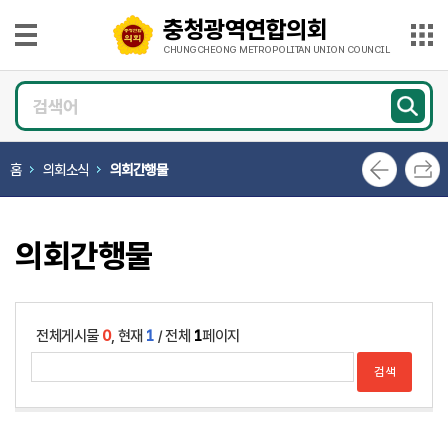
본문으로 바로가기
메인메뉴 바로가기
충청광역연합의회
충
청
CHUNGCHEONG METROPOLITAN UNION COUNCIL
광
의
역
회
연
소
개
합
홈
의회소식
의회간행물
의
의
회
원
CHUNGCHEONG
광
METROPOLITAN
UNION
의회간행물
COUNCIL
장
의
정
활
전체게시물
0
, 현재
1
/ 전체
1
페이지
동
의
회
소