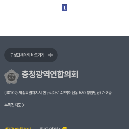
식
1
전
자
회
의
록
영
상
구성단체의회 바로가기
회
의
록
충청광역연합의회
인
터
(30102) 세종특별자치시 한누리대로 499(어진동 530 청암빌딩) 7~8층
넷
방
누리집지도
송
참
여
마