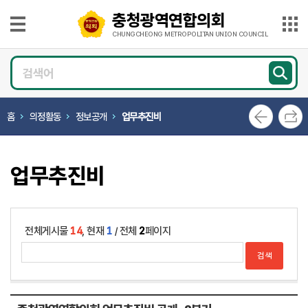
본문으로 바로가기
메인메뉴 바로가기
충청광역연합의회
충
청
CHUNGCHEONG METROPOLITAN UNION COUNCIL
광
의
역
회
연
소
개
합
홈
의정활동
정보공개
업무추진비
의
의
회
원
CHUNGCHEONG
광
METROPOLITAN
UNION
업무추진비
COUNCIL
장
의
정
활
전체게시물
14
, 현재
1
/ 전체
2
페이지
동
의
회
소