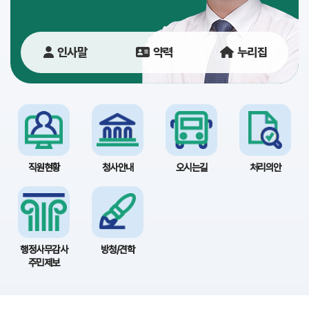
당
이
인사말
약력
누리집
용
안
내
직원현황
청사안내
오시는길
처리의안
행정사무감사
방청/견학
주민제보