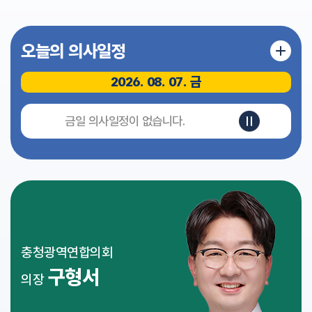
식
전
오늘의 의사일정
자
회
의
2026. 08. 07. 금
록
영
금일 의사일정이 없습니다.
상
회
의
록
인
터
넷
방
충청광역연합의회
송
구형서
의장
참
여
마