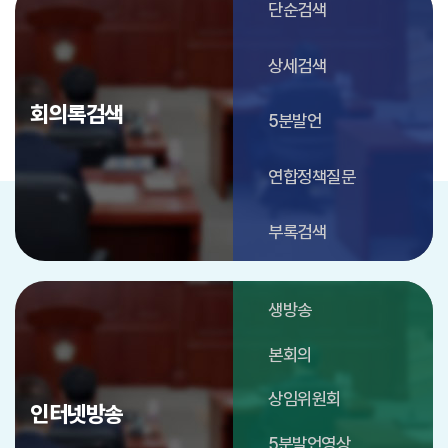
단순검색
상세검색
회의록검색
5분발언
연합정책질문
부록검색
생방송
본회의
상임위원회
인터넷방송
5분발언영상