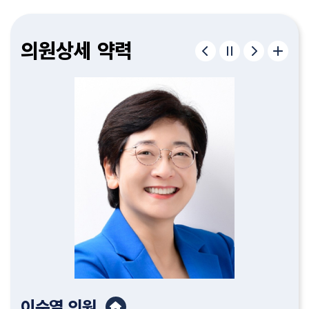
구형서
김종욱
이병하
편삼범
허철
정재우
김종필
조중근
유인호
이순열
윤성규
김명숙
고제열
서다운
김기흥
이한영
의원
의원
의원
의원
의원
의원
의원
의원
의원
의원
의원
의원
의원
의원
의원
의원