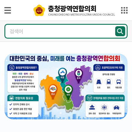
본문으로 바로가기
메인메뉴 바로가기
충청광역연합의회
충
청
CHUNGCHEONG METROPOLITAN UNION COUNCIL
광
의
역
회
연
소
개
합
의
의
회
원
CHUNGCHEONG
광
METROPOLITAN
UNION
COUNCIL
장
의
정
활
동
의
회
소