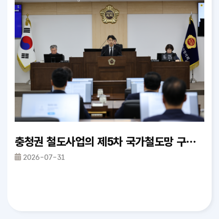
완료
충청권 철도사업의 제5차 국가철도망 구축계획 반영 촉구 건의안_정재우 의원
제
2026-07-31
2