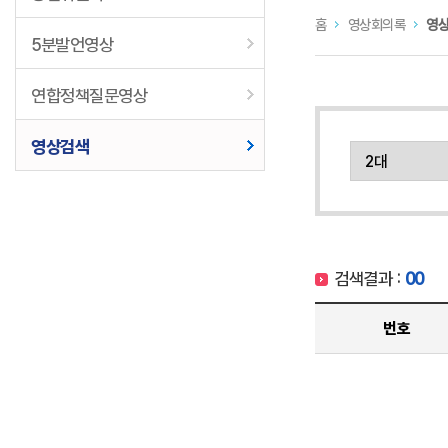
홈
영상회의록
영
5분발언영상
연합정책질문영상
영상검색
검색결과 :
00
번호