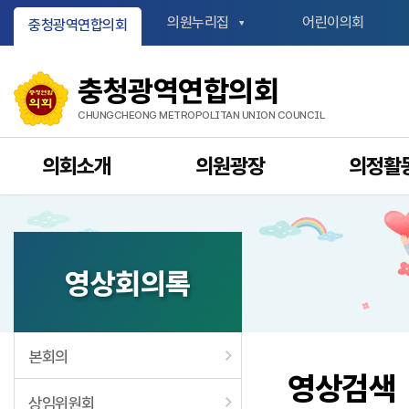
의원누리집
어린이의회
충청광역연합의회
충청광역연합의회
CHUNGCHEONG METROPOLITAN UNION COUNCIL
의회소개
의원광장
의정활
영상회의록
본회의
영상검색
상임위원회