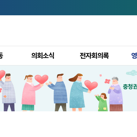
본문으로 바로가기
메인메뉴 바로가기
동
의회소식
전자회의록
영
충청권