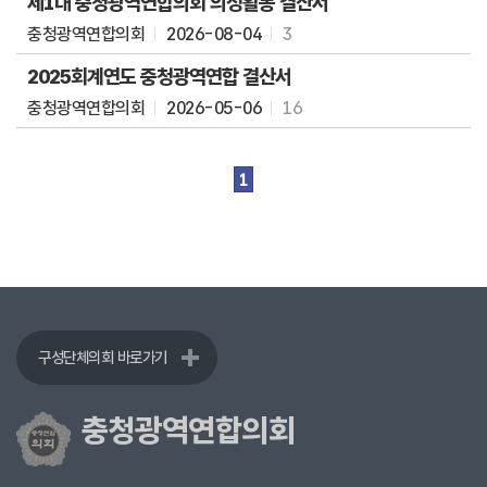
제1대 충청광역연합의회 의정활동 결산서
식
충청광역연합의회
2026-08-04
3
전
2025회계연도 충청광역연합 결산서
자
회
충청광역연합의회
2026-05-06
16
의
록
1
영
상
회
의
록
인
터
넷
구성단체의회 바로가기
방
송
충청광역연합의회
참
여
마