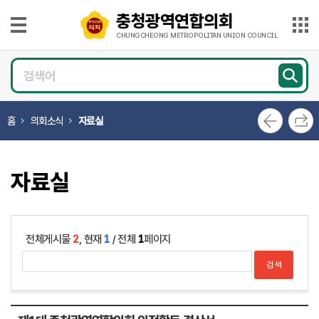
본문으로 바로가기
메인메뉴 바로가기
충청광역연합의회
충
청
CHUNGCHEONG METROPOLITAN UNION COUNCIL
광
의
역
회
연
소
개
합
홈
의회소식
자료실
의
의
회
원
CHUNGCHEONG
광
METROPOLITAN
UNION
자료실
COUNCIL
장
의
정
활
전체게시물
2
, 현재
1
/ 전체
1
페이지
동
의
회
소