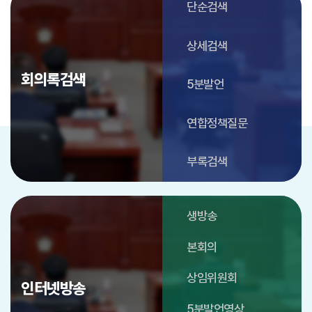
단순검색
상세검색
회의록검색
5분발언
연합정책질문
부록검색
생방송
본회의
상임위원회
인터넷방송
5분발언영상