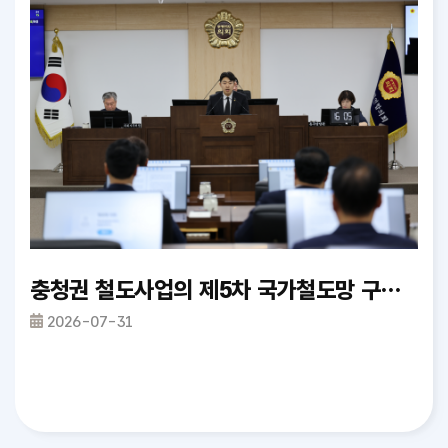
완료
충청권 철도사업의 제5차 국가철도망 구축계획 반영 촉구 건의안_정재우 의원
제
2026-07-31
2