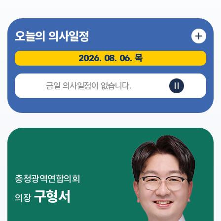
식
전
오늘의 의사일정
자
회
의
2026. 08. 06. 목
록
영
금일 의사일정이 없습니다.
상
회
의
록
인
터
넷
방
충청광역연합의회
송
구형서
의장
참
여
마