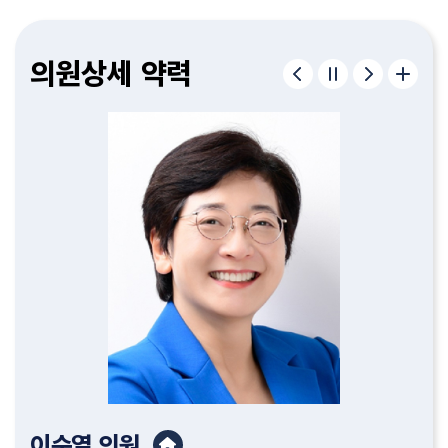
구형서
김종욱
이병하
편삼범
허철
정재우
김종필
조중근
유인호
이순열
윤성규
김명숙
고제열
서다운
김기흥
이한영
의원
의원
의원
의원
의원
의원
의원
의원
의원
의원
의원
의원
의원
의원
의원
의원