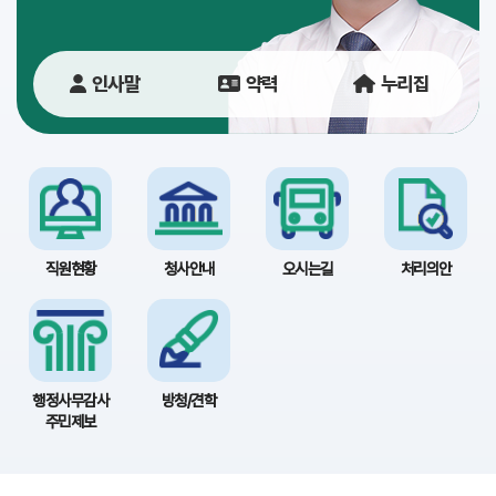
당
이
인사말
약력
누리집
용
안
내
직원현황
청사안내
오시는길
처리의안
행정사무감사
방청/견학
주민제보