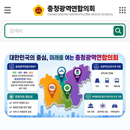
본문으로 바로가기
메인메뉴 바로가기
충청광역연합의회
충
청
CHUNGCHEONG METROPOLITAN UNION COUNCIL
광
의
역
회
연
소
개
합
의
의
회
원
CHUNGCHEONG
광
METROPOLITAN
UNION
COUNCIL
장
의
정
활
동
의
회
소