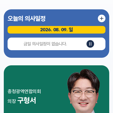
식
전
오늘의 의사일정
자
회
의
2026. 08. 09. 일
록
영
금일 의사일정이 없습니다.
상
회
의
록
인
터
넷
방
충청광역연합의회
송
구형서
의장
참
여
마