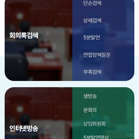
단순검색
상세검색
회의록검색
5분발언
연합정책질문
부록검색
생방송
본회의
상임위원회
인터넷방송
5분발언영상