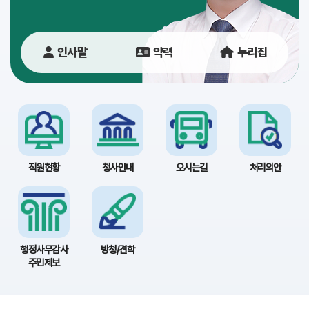
당
이
인사말
약력
누리집
용
안
내
직원현황
청사안내
오시는길
처리의안
행정사무감사
방청/견학
주민제보