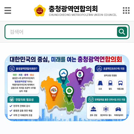
본문으로 바로가기
메인메뉴 바로가기
충청광역연합의회
충
청
CHUNGCHEONG METROPOLITAN UNION COUNCIL
광
의
역
회
연
소
개
합
의
의
회
원
CHUNGCHEONG
광
METROPOLITAN
UNION
COUNCIL
장
의
정
활
동
의
회
소