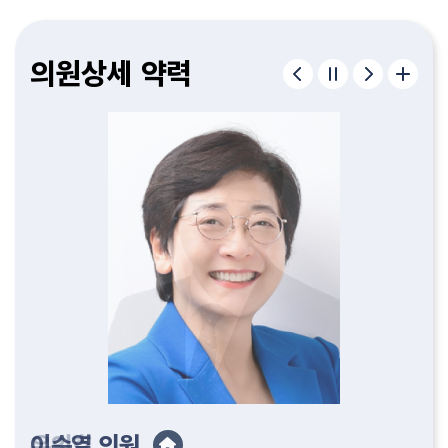
구형서
김종욱
이병하
편삼범
허철
정재우
김종필
조중근
유인호
이순열
윤성규
김명숙
고제열
서다운
김기흥
이한영
의원
의원
의원
의원
의원
의원
의원
의원
의원
의원
의원
의원
의원
의원
의원
의원