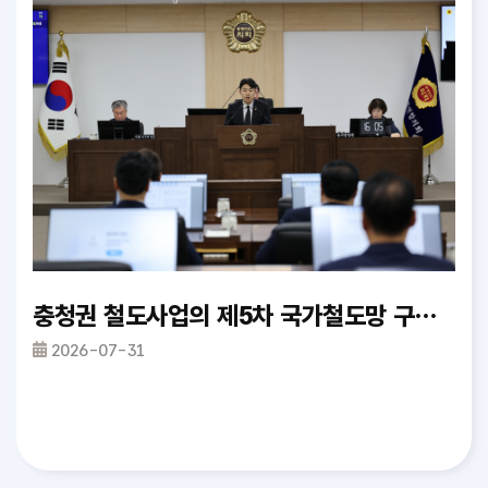
완료
충청권 철도사업의 제5차 국가철도망 구축계획 반영 촉구 건의안_정재우 의원
제
2026-07-31
2