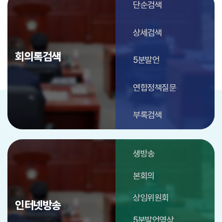
단순검색
상세검색
회의록검색
5분발언
연합정책질문
부록검색
생방송
본회의
상임위원회
인터넷방송
5분발언영상