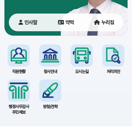
당
이
인사말
약력
누리집
용
안
내
직원현황
청사안내
오시는길
처리의안
행정사무감사
방청/견학
주민제보