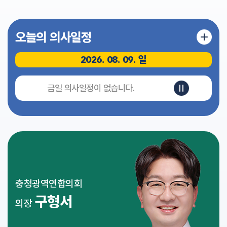
식
전
오늘의 의사일정
자
회
의
2026. 08. 09. 일
록
영
금일 의사일정이 없습니다.
상
회
의
록
인
터
넷
방
충청광역연합의회
송
구형서
의장
참
여
마