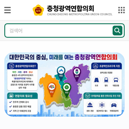
본문으로 바로가기
메인메뉴 바로가기
충청광역연합의회
충
청
CHUNGCHEONG METROPOLITAN UNION COUNCIL
광
의
역
회
연
소
개
합
의
의
회
원
CHUNGCHEONG
광
METROPOLITAN
UNION
COUNCIL
장
의
정
활
동
의
회
소