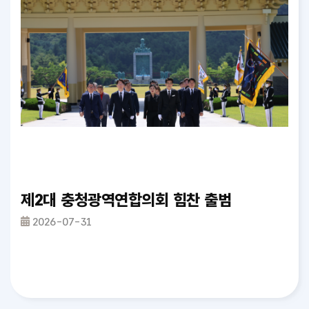
가철도망 구축계획 반영 촉구 건의안_정재우 의원
제2대 충청광역연합의회 힘찬 출범
충
2026-07-31
2