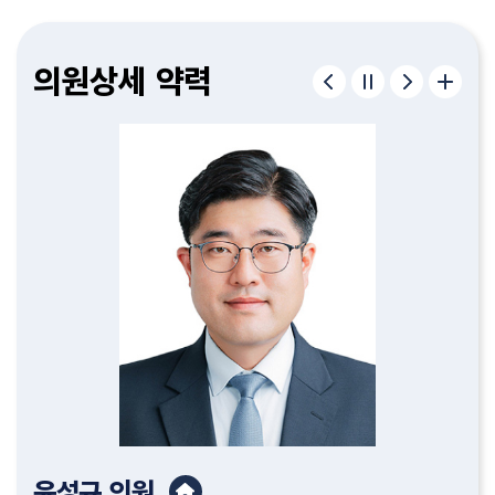
구형서
김종욱
이병하
편삼범
허철
정재우
김종필
조중근
유인호
이순열
윤성규
김명숙
고제열
서다운
김기흥
이한영
의원
의원
의원
의원
의원
의원
의원
의원
의원
의원
의원
의원
의원
의원
의원
의원